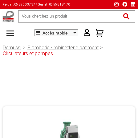
Feytiat : 05 55 30 37 37 / Gueret : 05 55 81 81 70
Mots-
clés
Demussi
Plomberie - robinetterie batiment
Circulateurs et pompes