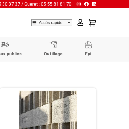
55 30 37 37 / Gueret : 05 55 81 81 70
ux publics
Outillage
Epi