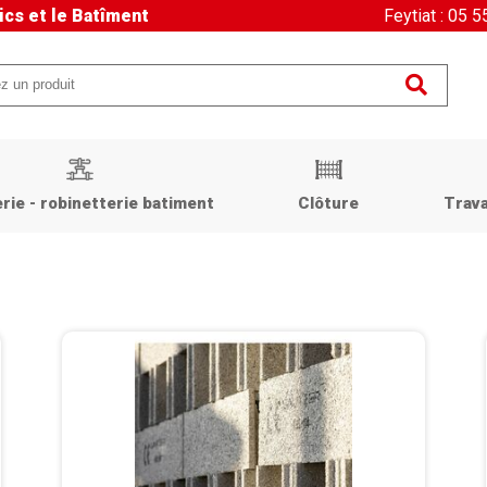
ics et le Batîment
Feytiat : 05 
rie - robinetterie batiment
Clôture
Trava