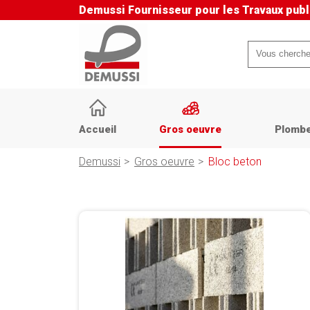
Demussi
Fournisseur pour les Travaux publ
Mots-
clés
Aller
au
Accueil
Gros oeuvre
Plombe
contenu
Demussi
Gros oeuvre
Bloc beton