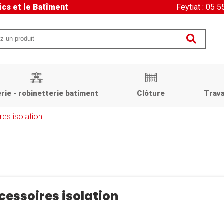
ics et le Batîment
Feytiat : 05 
rie - robinetterie batiment
Clôture
Trava
es isolation
cessoires isolation