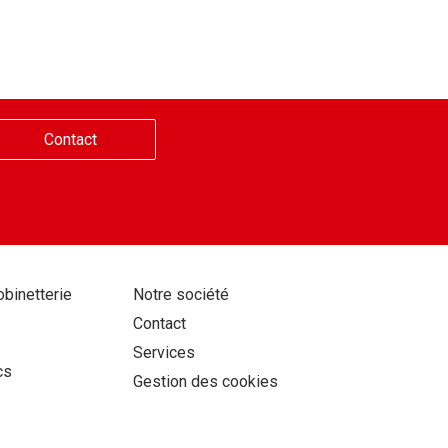
Contact
Aller
obinetterie
Notre société
au
Contact
contenu
Services
cs
Gestion des cookies