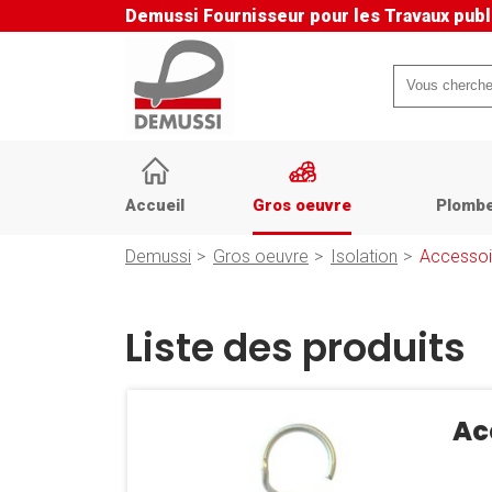
Demussi
Fournisseur pour les Travaux publ
Mots-
clés
Aller
au
Accueil
Gros oeuvre
Plombe
contenu
Demussi
Gros oeuvre
Isolation
Accessoir
Liste des produits
Ac