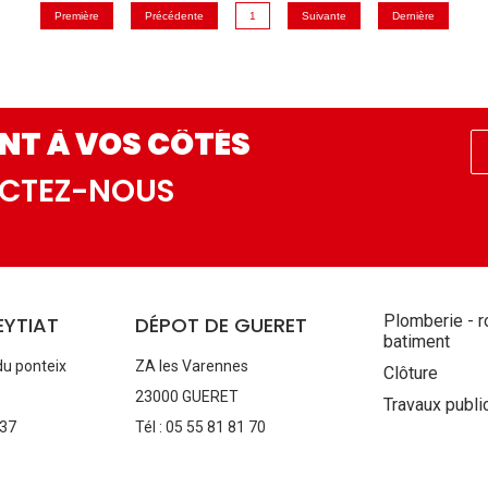
Première
Précédente
1
Suivante
Dernière
NT À VOS CÔTÉS
ACTEZ-NOUS
Aller
Plomberie - r
EYTIAT
DÉPOT DE GUERET
au
batiment
contenu
du ponteix
ZA les Varennes
Clôture
23000 GUERET
Travaux publi
 37
Tél : 05 55 81 81 70