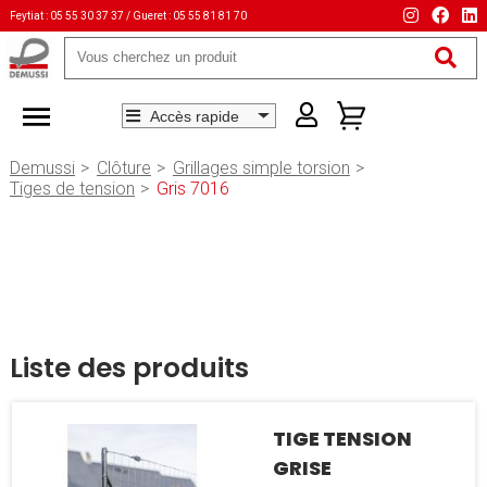
Feytiat : 05 55 30 37 37 / Gueret : 05 55 81 81 70
Mots-
clés
Demussi
Clôture
Grillages simple torsion
Tiges de tension
Gris 7016
Liste des produits
TIGE TENSION
GRISE