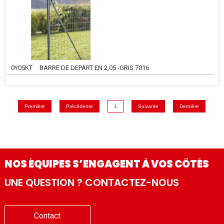
0Y05KT
BARRE DE DEPART EN 2,05 -GRIS 7016
Première
Précédente
1
Suivante
Dernière
NOS ÉQUIPES S’ENGAGENT À VOS CÔTÉS
UNE QUESTION ? CONTACTEZ-NOUS
Contact