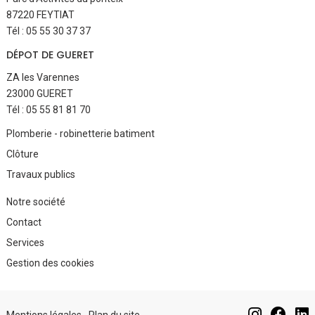
87220 FEYTIAT
Tél : 05 55 30 37 37
DÉPOT DE GUERET
ZA les Varennes
23000 GUERET
Tél : 05 55 81 81 70
Aller
Plomberie - robinetterie batiment
au
Clôture
contenu
Travaux publics
Aller
Notre société
au
Contact
contenu
Services
Gestion des cookies
Aller
au