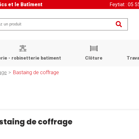
ics et le Batîment
Feytiat : 05 
rie - robinetterie batiment
Clôture
Trava
age
Bastaing de coffrage
staing de coffrage