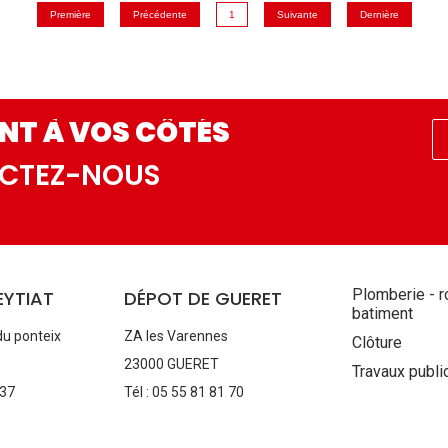
Première
Précédente
1
Suivante
Dernière
NT À VOS CÔTÉS
ACTEZ-NOUS
Aller
Plomberie - r
EYTIAT
DÉPOT DE GUERET
au
batiment
contenu
du ponteix
ZA les Varennes
Clôture
23000 GUERET
Travaux publi
 37
Tél : 05 55 81 81 70