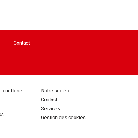
Contact
Aller
obinetterie
Notre société
au
Contact
contenu
Services
cs
Gestion des cookies