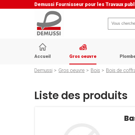
Demussi
Fournisseur pour les Travaux publ
Mots-
clés
Aller
au
Accueil
Gros oeuvre
Plombe
contenu
Demussi
Gros oeuvre
Bois
Bois de coffr
Liste des produits
Ba