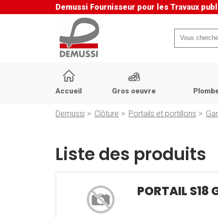
Demussi
Fournisseur pour les Travaux publ
Mots-
clés
Aller
au
Accueil
Gros oeuvre
Plombe
contenu
Demussi
Clôture
Portails et portillons
Ga
Liste des produits
PORTAIL S18 G