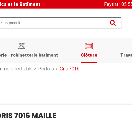
ics et le Batîment
Feytiat : 05 
rie - robinetterie batiment
Clôture
Trava
mme occultable
Portails
Gris 7016
RIS 7016 MAILLE