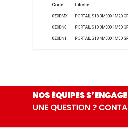
Code
Libellé
0Z0DMX
PORTAIL S18 3M00X1M20 GR
0Z0DN0
PORTAIL S18 3M00X1M50 GR
0Z0DN1
PORTAIL S18 4M00X1M50 GR
NOS ÉQUIPES S’ENGAGE
UNE QUESTION ? CONT