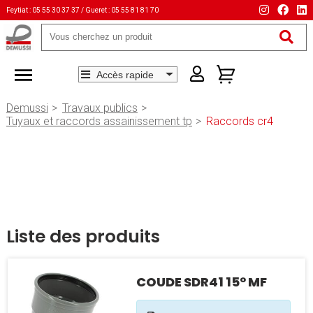
Feytiat : 05 55 30 37 37 / Gueret : 05 55 81 81 70
Mots-
clés
Demussi
Travaux publics
Tuyaux et raccords assainissement tp
Raccords cr4
Liste des produits
COUDE SDR41 15° MF