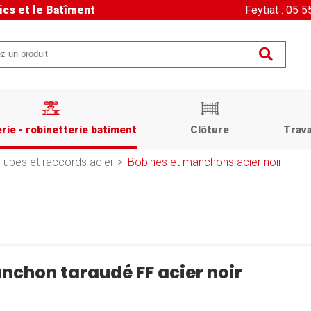
ics et le Batîment
Feytiat : 05 
rie - robinetterie batiment
Clôture
Trava
Tubes et raccords acier
Bobines et manchons acier noir
nchon taraudé FF acier noir