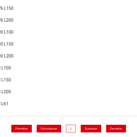
6 L150
6 L200
0 L100
0 L150
0 L200
 L100
 L150
 L200
 L61
Première
Précédente
1
Suivante
Dernière