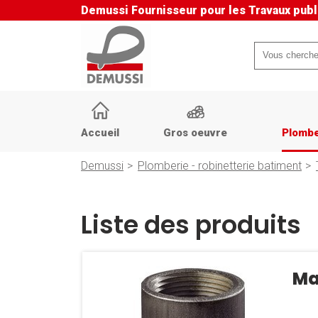
Demussi
Fournisseur pour les Travaux publ
Mots-
clés
Aller
au
Accueil
Gros oeuvre
Plombe
contenu
Demussi
Plomberie - robinetterie batiment
Liste des produits
Ma