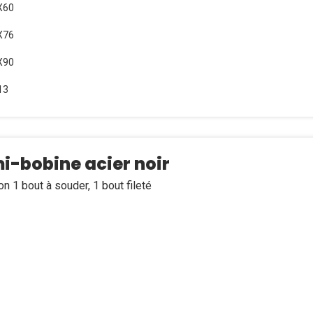
X60
X76
X90
13
i-bobine acier noir
 1 bout à souder, 1 bout fileté