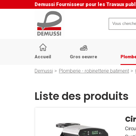
Demussi
Fournisseur pour les Travaux publ
Mots-
clés
Aller
au
Accueil
Gros oeuvre
Plombe
contenu
Demussi
Plomberie - robinetterie batiment
Liste des produits
Ci
Circu