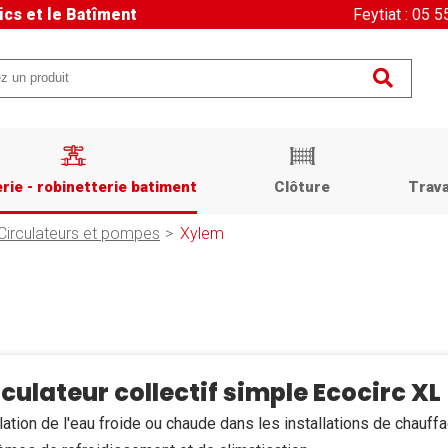
ics et le Batîment
Feytiat : 05 
rie - robinetterie batiment
Clôture
Trava
Circulateurs et pompes
Xylem
rculateur collectif simple Ecocirc XL
lation de l'eau froide ou chaude dans les installations de chauffag