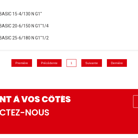
ASIC 15-4/130 N G1"
ASIC 20-6/150 N G1"1/4
ASIC 25-6/180 N G1"1/2
Première
Précédente
1
Suivante
Dernière
NT À VOS CÔTÉS
ACTEZ-NOUS