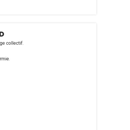
LD
e collectif.
rmie.