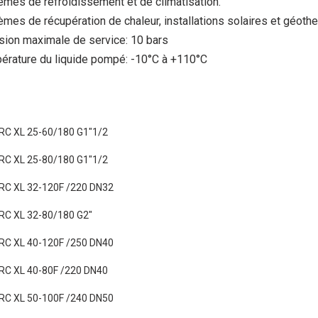
mes de refroidissement et de climatisation.
mes de récupération de chaleur, installations solaires et géothe
sion maximale de service: 10 bars
érature du liquide pompé: -10°C à +110°C
C XL 25-60/180 G1"1/2
C XL 25-80/180 G1"1/2
C XL 32-120F /220 DN32
C XL 32-80/180 G2"
C XL 40-120F /250 DN40
C XL 40-80F /220 DN40
C XL 50-100F /240 DN50