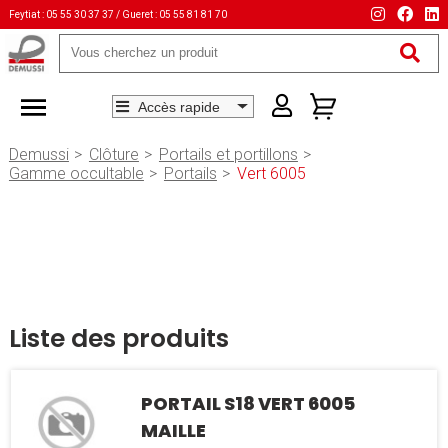
Feytiat : 05 55 30 37 37 / Gueret : 05 55 81 81 70
Mots-
clés
Demussi
Clôture
Portails et portillons
Gamme occultable
Portails
Vert 6005
Liste des produits
PORTAIL S18 VERT 6005
MAILLE