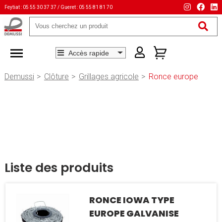
Feytiat : 05 55 30 37 37 / Gueret : 05 55 81 81 70
Mots-
clés
Demussi
Clôture
Grillages agricole
Ronce europe
Liste des produits
RONCE IOWA TYPE
EUROPE GALVANISE