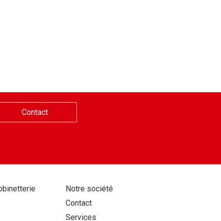
Contact
Aller
obinetterie
Notre société
au
Contact
contenu
Services