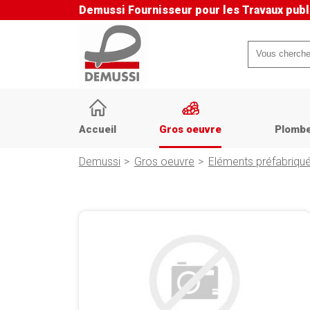
Demussi
Fournisseur pour les Travaux publ
Mots-
clés
Aller
au
Accueil
Gros oeuvre
Plombe
contenu
Demussi
Gros oeuvre
Eléments préfabriqu