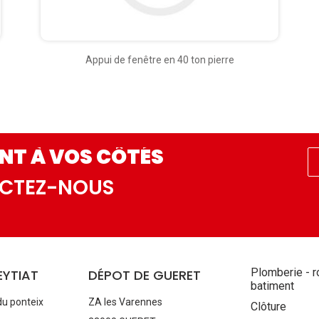
Appui de fenêtre en 40 ton pierre
NT À VOS CÔTÉS
ACTEZ-NOUS
Aller
Plomberie - r
EYTIAT
DÉPOT DE GUERET
au
batiment
contenu
du ponteix
ZA les Varennes
Clôture