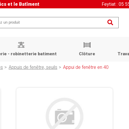
ics et le Batîment
Feytiat : 05 
rie - robinetterie batiment
Clôture
Trava
és
Appuis de fenêtre, seuils
Appui de fenêtre en 40