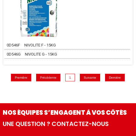
0D546F
NIVOLITE F - 15KG
0D546G
NIVOLITE G - 15KG
Première
Précédente
1
Suivante
Dernière
NOS ÉQUIPES S’ENGAGENT À VOS CÔTÉS
UNE QUESTION ? CONTACTEZ-NOUS