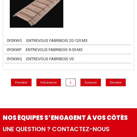
0Y0XWO
ENTREVOUS FABRIBOIS 20-120 M3
0Y0XWP
ENTREVOUS FABRIBOIS 9-59 M3
0Y0XWQ
ENTREVOUS FABRIBOIS VS
Première
Précédente
1
Suivante
Dernière
NOS ÉQUIPES S’ENGAGENT À VOS CÔTÉS
UNE QUESTION ? CONTACTEZ-NOUS