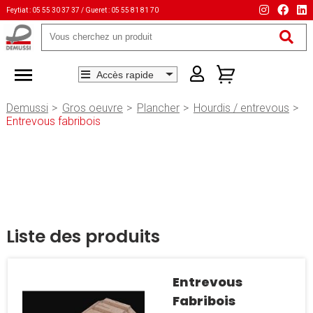
Feytiat : 05 55 30 37 37 / Gueret : 05 55 81 81 70
Mots-
clés
Demussi
Gros oeuvre
Plancher
Hourdis / entrevous
Entrevous fabribois
Liste des produits
Entrevous
Fabribois