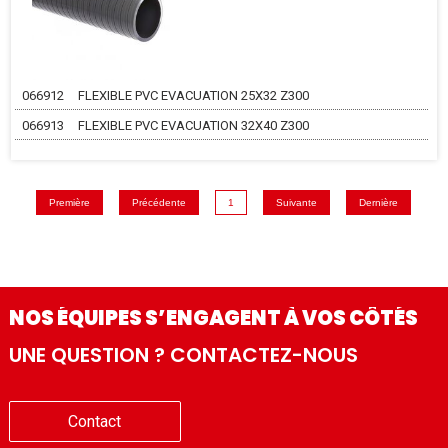
066912
FLEXIBLE PVC EVACUATION 25X32 Z300
066913
FLEXIBLE PVC EVACUATION 32X40 Z300
Première
Précédente
1
Suivante
Dernière
NOS ÉQUIPES S’ENGAGENT À VOS CÔTÉS
UNE QUESTION ? CONTACTEZ-NOUS
Contact