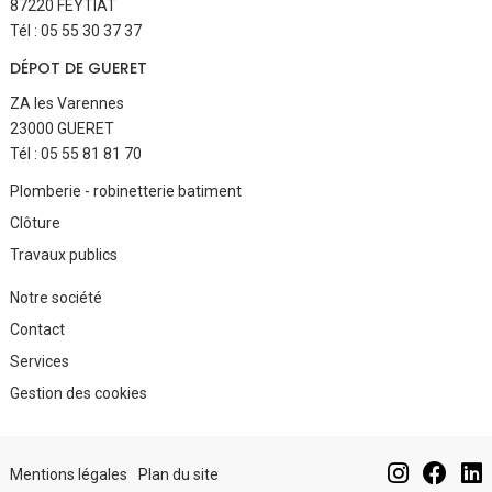
87220 FEYTIAT
Tél : 05 55 30 37 37
DÉPOT DE GUERET
ZA les Varennes
23000 GUERET
Tél : 05 55 81 81 70
Aller
Plomberie - robinetterie batiment
au
Clôture
contenu
Travaux publics
Aller
Notre société
au
Contact
contenu
Services
Gestion des cookies
Aller
au
Mentions légales
Plan du site
contenu