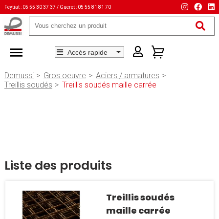
Feytiat : 05 55 30 37 37 / Gueret : 05 55 81 81 70
Mots-
clés
Demussi
Gros oeuvre
Aciers / armatures
Treillis soudés
Treillis soudés maille carrée
Liste des produits
Treillis soudés
maille carrée