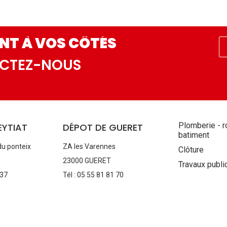
NT À VOS CÔTÉS
ACTEZ-NOUS
Aller
Plomberie - r
EYTIAT
DÉPOT DE GUERET
au
batiment
contenu
du ponteix
ZA les Varennes
Clôture
23000 GUERET
Travaux publi
 37
Tél : 05 55 81 81 70