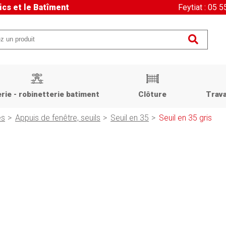
ics et le Batîment
Feytiat : 05 
rie - robinetterie batiment
Clôture
Trava
és
Appuis de fenêtre, seuils
Seuil en 35
Seuil en 35 gris