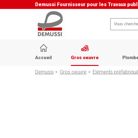
Demussi
Fournisseur pour les Travaux publ
Mots-
clés
Aller
au
Accueil
Gros oeuvre
Plombe
contenu
Demussi
Gros oeuvre
Eléments préfabriqu