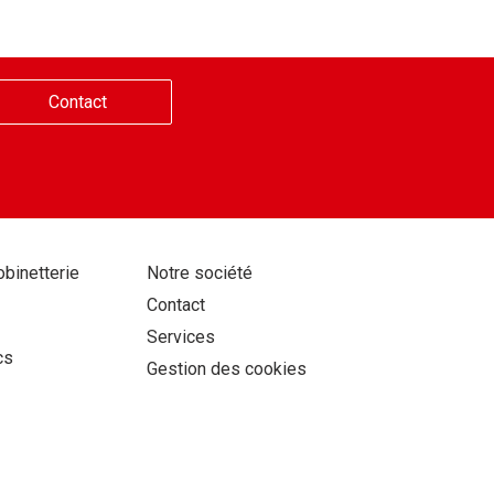
Contact
Aller
obinetterie
Notre société
au
Contact
contenu
Services
cs
Gestion des cookies