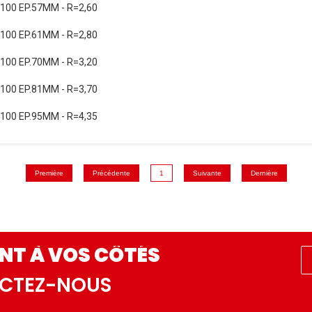
00 EP.57MM - R=2,60
00 EP.61MM - R=2,80
00 EP.70MM - R=3,20
00 EP.81MM - R=3,70
00 EP.95MM - R=4,35
Première
Précédente
1
Suivante
Dernière
NT À VOS CÔTÉS
ACTEZ-NOUS