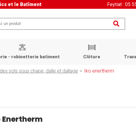
ics et le Batîment
Feytiat : 05 
rie - robinetterie batiment
Clôture
Trava
 des sols sous chape, dalle et dallage
Iko enertherm
o Enertherm