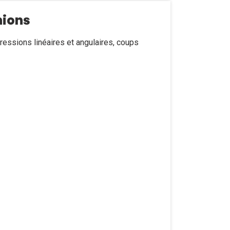
nions
ressions linéaires et angulaires, coups