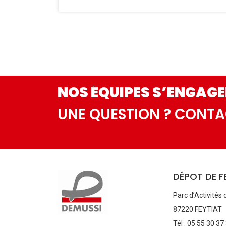
NOS ÉQUIPES S’ENGAGE
UNE QUESTION ? CONT
DÉPOT DE F
Parc d’Activités 
87220 FEYTIAT
Tél : 05 55 30 37