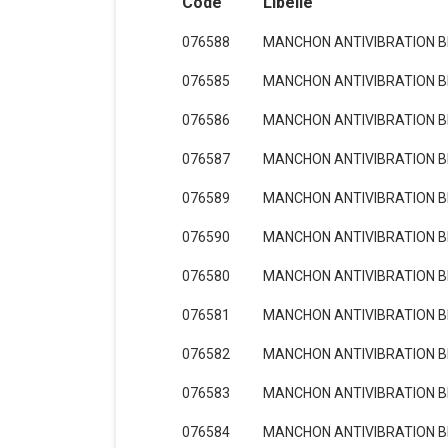
Code
Libellé
076588
MANCHON ANTIVIBRATION B
076585
MANCHON ANTIVIBRATION B
076586
MANCHON ANTIVIBRATION B
076587
MANCHON ANTIVIBRATION B
076589
MANCHON ANTIVIBRATION B
076590
MANCHON ANTIVIBRATION B
076580
MANCHON ANTIVIBRATION B
076581
MANCHON ANTIVIBRATION B
076582
MANCHON ANTIVIBRATION B
076583
MANCHON ANTIVIBRATION B
076584
MANCHON ANTIVIBRATION B