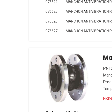
076624
MANCHON ANTIVIBRATION R
076625
MANCHON ANTIVIBRATION R
076626
MANCHON ANTIVIBRATION R
076627
MANCHON ANTIVIBRATION R
Ma
PN10
Manc
Pres
Temp
Fich