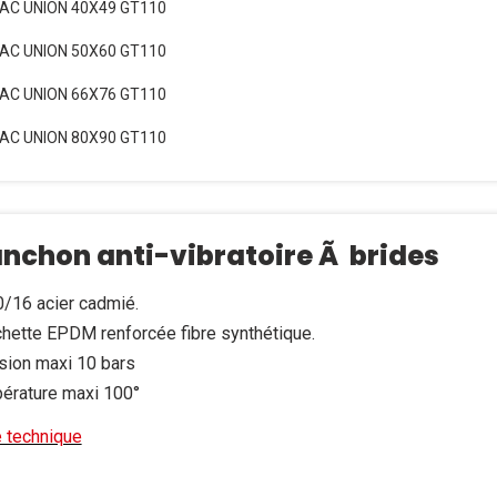
AC UNION 40X49 GT110
AC UNION 50X60 GT110
AC UNION 66X76 GT110
AC UNION 80X90 GT110
nchon anti-vibratoire Ã brides
/16 acier cadmié.
hette EPDM renforcée fibre synthétique.
sion maxi 10 bars
érature maxi 100°
e technique