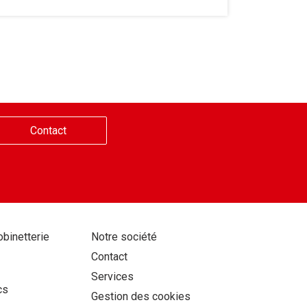
Contact
Aller
obinetterie
Notre société
au
Contact
contenu
Services
cs
Gestion des cookies