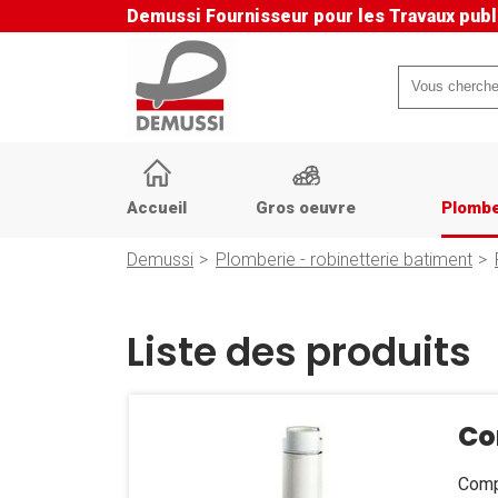
Demussi
Fournisseur pour les Travaux publ
Mots-
clés
Aller
au
Accueil
Gros oeuvre
Plombe
contenu
Demussi
Plomberie - robinetterie batiment
Liste des produits
Co
Compe