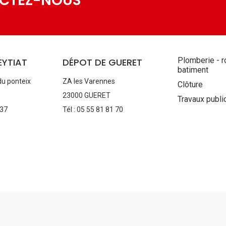
ACTEZ-NOUS
Aller
Plomberie - r
EYTIAT
DÉPOT DE GUERET
au
batiment
contenu
du ponteix
ZA les Varennes
Clôture
23000 GUERET
Travaux publi
 37
Tél : 05 55 81 81 70