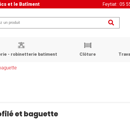
ics et le Batîment
Feytiat : 05 
rie - robinetterie batiment
Clôture
Trava
 baguette
ofilé et baguette