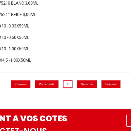
 75210 BLANC 3,00ML
75211 BEIGE 3,00ML
X10 -0,33X50ML
X10 -0,50X50ML
X10 -1,00X50ML
X4.5 -1,00X50ML
Première
Précédente
1
Suivante
Dernière
NT À VOS CÔTÉS