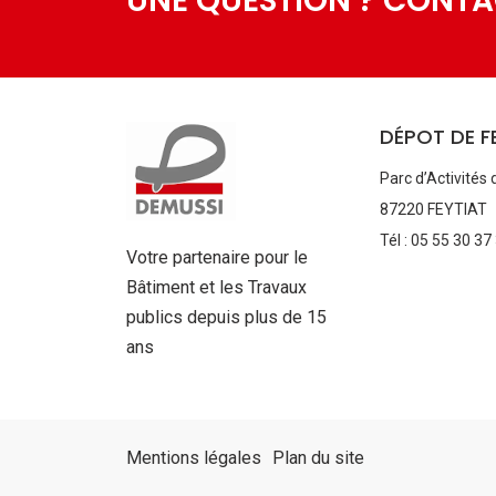
UNE QUESTION ? CONT
DÉPOT DE F
Parc d’Activités 
87220 FEYTIAT
Tél : 05 55 30 37
Votre partenaire pour le
Bâtiment et les Travaux
publics depuis plus de 15
ans
Aller
au
Mentions légales
Plan du site
contenu