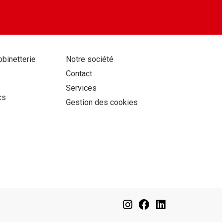
Aller
obinetterie
Notre société
au
Contact
contenu
Services
cs
Gestion des cookies