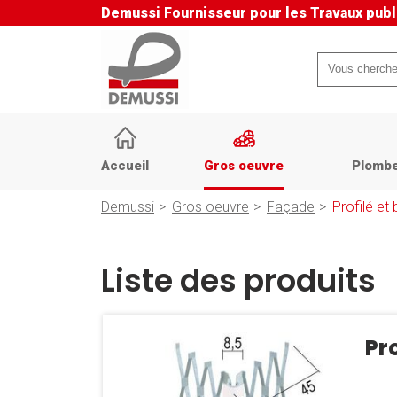
Demussi
Fournisseur pour les Travaux publ
Mots-
clés
Aller
au
Accueil
Gros oeuvre
Plombe
contenu
Demussi
Gros oeuvre
Façade
Profilé et
Liste des produits
Pr