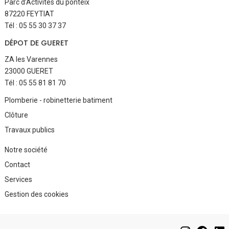
Parc d’Activités du ponteix
87220 FEYTIAT
Tél : 05 55 30 37 37
DÉPOT DE GUERET
ZA les Varennes
23000 GUERET
Tél : 05 55 81 81 70
Aller
Plomberie - robinetterie batiment
au
Clôture
contenu
Travaux publics
Aller
Notre société
au
Contact
contenu
Services
Gestion des cookies
Aller
au