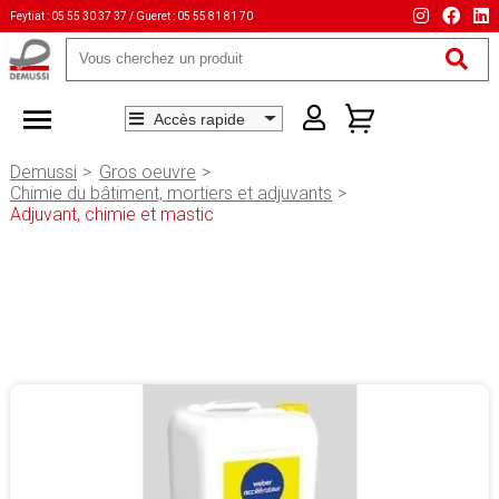
Feytiat : 05 55 30 37 37 / Gueret : 05 55 81 81 70
Mots-
clés
Demussi
Gros oeuvre
Chimie du bâtiment, mortiers et adjuvants
Adjuvant, chimie et mastic