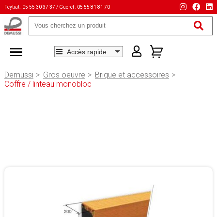
Feytiat : 05 55 30 37 37 / Gueret : 05 55 81 81 70
Mots-
clés
Demussi
Gros oeuvre
Brique et accessoires
Coffre / linteau monobloc