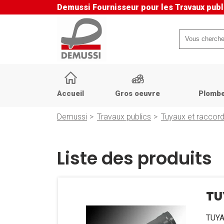
Demussi
Fournisseur pour les Travaux publ
Mots-
clés
Aller
au
Accueil
Gros oeuvre
Plombe
contenu
Demussi
Travaux publics
Tuyaux et raccord
Liste des produits
TU
TUYA