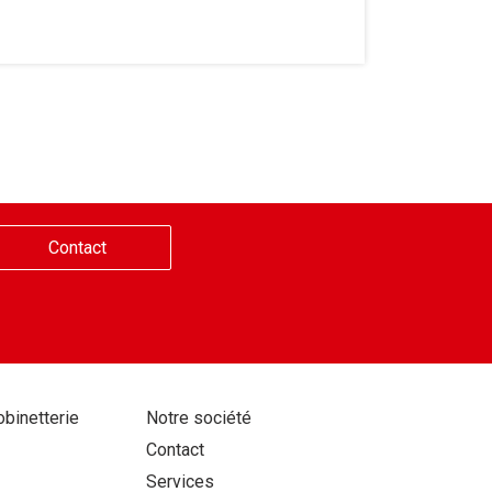
Contact
Aller
obinetterie
Notre société
au
Contact
contenu
Services