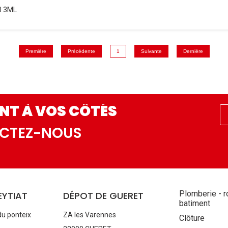
0 3ML
Première
Précédente
1
Suivante
Dernière
NT À VOS CÔTÉS
ACTEZ-NOUS
Aller
Plomberie - r
EYTIAT
DÉPOT DE GUERET
au
batiment
contenu
du ponteix
ZA les Varennes
Clôture